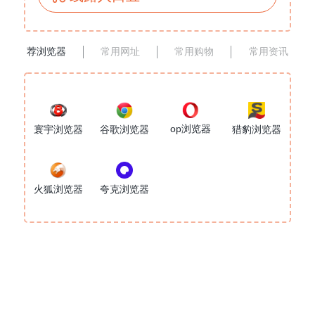
荐浏览器
常用网址
常用购物
常用资讯
op浏览器
寰宇浏览器
谷歌浏览器
猎豹浏览器
火狐浏览器
夸克浏览器